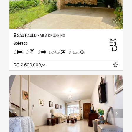
SÃO PAULO -
VILA CRUZEIRO
#026
Sobrado
3
3
3
504,
319,
00
00
R$ 2.690.000,
00