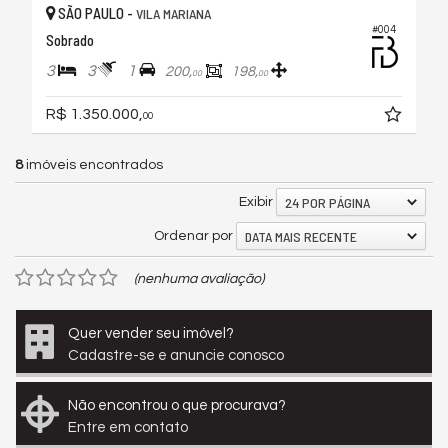
SÃO PAULO -
VILA MARIANA
#004
Sobrado
3
3
1
200,
198,
00
00
R$ 1.350.000,
00
8
imóveis encontrados
24 POR PÁGINA
Exibir
DATA MAIS RECENTE
Ordenar por
(nenhuma avaliação)
Quer vender seu imóvel?
Cadastre-se e anuncie conosco
Não encontrou o que procurava?
Entre em contato