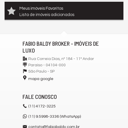
Meus imóveis Favoritos
Lista de imóveis adicionados
FABIO BALDY BROKER - IMÓVEIS DE
LUXO
Rua Correia Dias, nº 184 - 11º Andar
Paraíso - 04104-000
São Paulo -
SP
mapa google
FALE CONOSCO
(11)
4172-3225
(11) 9.5998-3336 (WhatsApp)
contato@fabiobaldy.com.br