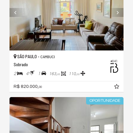
SÃO PAULO -
CAMBUCI
#041
Sobrado
2
4
1
163,
110,
00
00
R$ 820.000,
00
OPORTUNIDADE