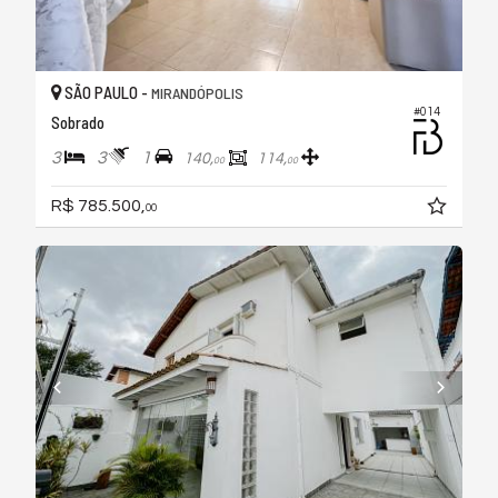
SÃO PAULO -
MIRANDÓPOLIS
#014
Sobrado
3
3
1
140,
114,
00
00
R$ 785.500,
00