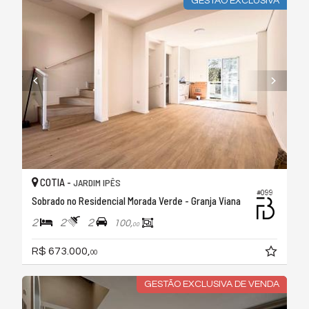
GESTÃO EXCLUSIVA
COTIA -
JARDIM IPÊS
#099
Sobrado no Residencial Morada Verde - Granja Viana
2
2
2
100,
00
R$ 673.000,
00
GESTÃO EXCLUSIVA DE VENDA