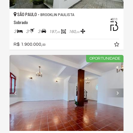
SÃO PAULO -
BROOKLIN PAULISTA
#011
Sobrado
3
3
3
197,
160,
00
00
R$ 1.900.000,
00
OPORTUNIDADE