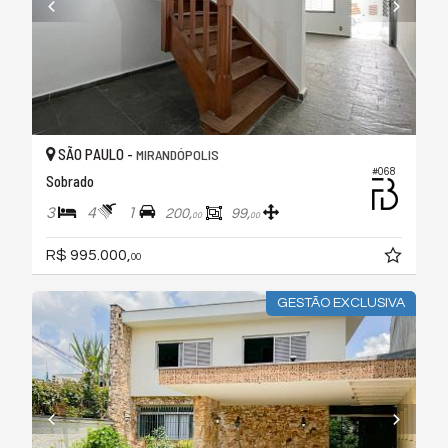
SÃO PAULO -
MIRANDÓPOLIS
#068
Sobrado
3
4
1
200,
99,
00
00
R$ 995.000,
00
GESTÃO EXCLUSIVA