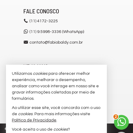
FALE CONOSCO
(11)
4172-3225
(11) 9.5998-3336 (WhatsApp)
contato@fabiobaldy.com.br
VEJA MAIS
Utilizamos
cookies
para oferecer melhor
receba nosso newsletter
experiência, melhorar o desempenho,
analisar como você interage em nosso site e
cadastre seu imóvel
gravar informações coletadas por meio de
imóveis favoritos
formulários.
Ao utilizar esse site, você concorda com o uso
mapa de imóveis
de
cookies
. Para mais informações visite
2
Política de Privacidade
.
©
2026
CRECI/SP 182.671-F
Política de Privacidade
Você aceita o uso de
cookies
?