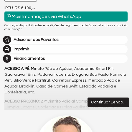
IPTU
: R$ 6.100,
00
Mais Informações via WhatsApp
Os preços, disponibilidades e condições de pagamento poderão ser alterados sem prévia
comunicação.
Adicionar aos Favoritos
Imprimir
Financiamentos
ACESSO A PÉ
: Minuto Pão de Açúcar, Academia Smart Fit,
Guaraiuva Tênis, Padaria Iracema, Drogaria São Paulo, Fórmula
Pet, Sítio Verde Hortifrut, Carrefour Express, Mercado Pão de
Açúcar Brooklin, Casa de Carnes Swift, Estaiada Padaria e
Confeitaria, etc.
ACESSO PRÓXIMO
: 27º Distrito Policial Campo Belo, Di Paolo Vila
Continuar Lendo...
Olímpia, Drogasil, Sociedade Hípica Paulista, O Pão Padaria
Artesanal, Hirota Food, etc.
ACESSO ENTRE BAIRROS
: Av. Santo Amaro, Av. dos
Bandeirantes, Av. Engenheiro Luiz Luís Carlos Berrini, etc.