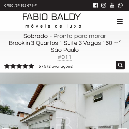
CRECI/SP 182.671-F
Sobrado
- Pronto para morar
Brooklin 3 Quartos 1 Suíte 3 Vagas 160 m²
São Paulo
#011
5
/
5
(
2
avaliações)