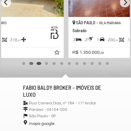
SÃO PAULO -
VILA MARIANA
#004
Sobrado
3
3
1
200,
198,
00
00
R$ 1.350.000,
00
FABIO BALDY BROKER - IMÓVEIS DE
LUXO
Rua Correia Dias, nº 184 - 11º Andar
Paraíso - 04104-000
São Paulo -
SP
mapa google