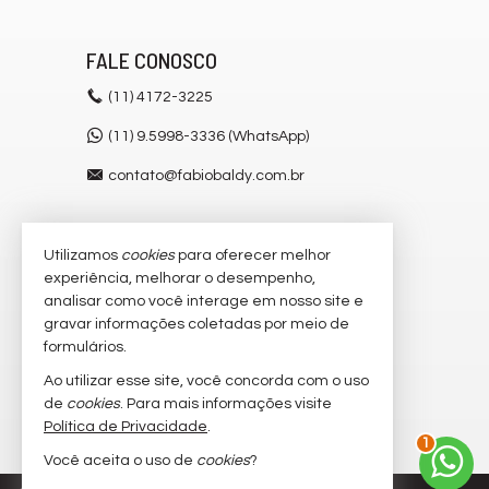
FALE CONOSCO
(11)
4172-3225
(11) 9.5998-3336 (WhatsApp)
contato@fabiobaldy.com.br
Utilizamos
cookies
para oferecer melhor
VEJA MAIS
experiência, melhorar o desempenho,
receba nosso newsletter
analisar como você interage em nosso site e
gravar informações coletadas por meio de
cadastre seu imóvel
formulários.
imóveis favoritos
Ao utilizar esse site, você concorda com o uso
de
cookies
. Para mais informações visite
mapa de imóveis
2
Política de Privacidade
.
Você aceita o uso de
cookies
?