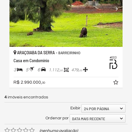
ARAÇOIABA DA SERRA -
BARREIRINHO
#003
Casa em Condomínio
3
5
6
1.112,
479,
00
00
R$ 2.990.000,
00
4
imóveis encontrados
24 POR PÁGINA
Exibir
DATA MAIS RECENTE
Ordenar por
(nenhuma avaliação)