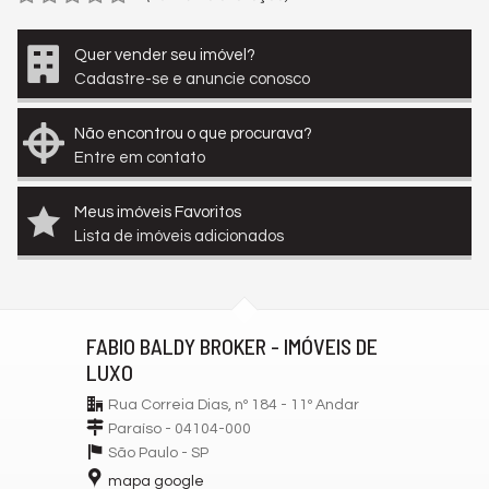
Quer vender seu imóvel?
Cadastre-se e anuncie conosco
Não encontrou o que procurava?
Entre em contato
Meus imóveis Favoritos
Lista de imóveis adicionados
FABIO BALDY BROKER - IMÓVEIS DE
LUXO
Rua Correia Dias, nº 184 - 11º Andar
Paraíso - 04104-000
São Paulo -
SP
mapa google