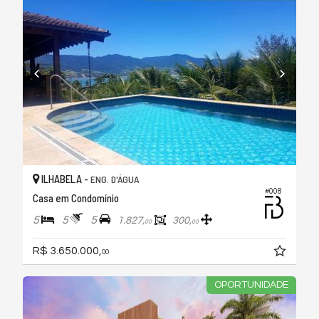
ILHABELA -
ENG. D'ÁGUA
#008
Casa em Condomínio
5
5
5
1.827,
300,
00
00
R$ 3.650.000,
00
OPORTUNIDADE