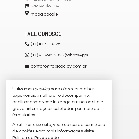
São Paulo -
SP
mapa google
FALE CONOSCO
(11)
4172-3225
(11) 9.5998-3336 (WhatsApp)
contato@fabiobaldy.com.br
Utilizamos
cookies
para oferecer melhor
VEJA MAIS
experiência, melhorar o desempenho,
receba nosso newsletter
analisar como você interage em nosso site e
gravar informações coletadas por meio de
cadastre seu imóvel
formulários.
imóveis favoritos
Ao utilizar esse site, você concorda com o uso
de
cookies
. Para mais informações visite
mapa de imóveis
Política de Privacidade
.