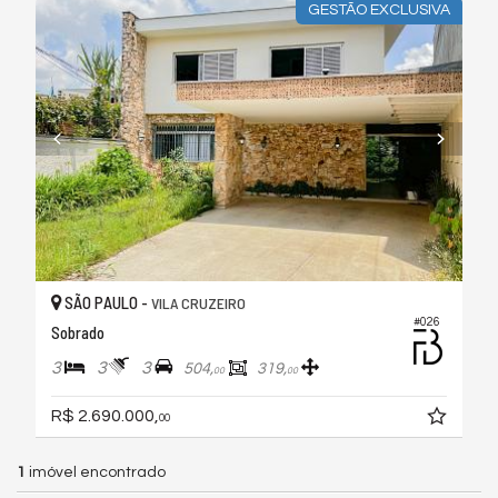
GESTÃO EXCLUSIVA
SÃO PAULO -
VILA CRUZEIRO
#026
Sobrado
3
3
3
504,
319,
00
00
R$ 2.690.000,
00
1
imóvel encontrado