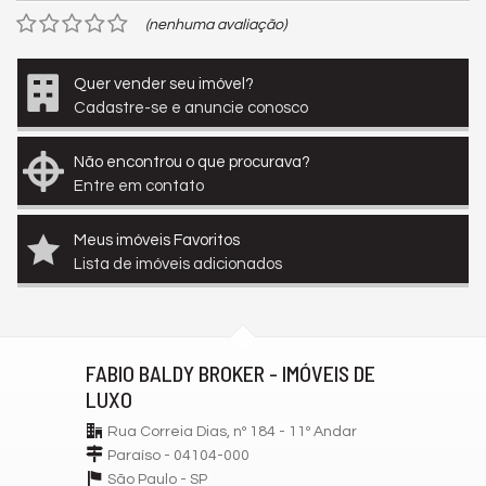
(nenhuma avaliação)
Quer vender seu imóvel?
Cadastre-se e anuncie conosco
Não encontrou o que procurava?
Entre em contato
Meus imóveis Favoritos
Lista de imóveis adicionados
FABIO BALDY BROKER - IMÓVEIS DE
LUXO
Rua Correia Dias, nº 184 - 11º Andar
Paraíso - 04104-000
São Paulo -
SP