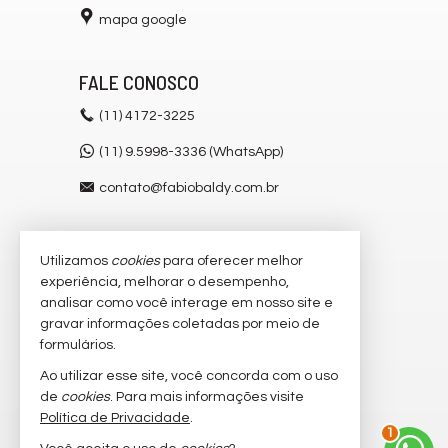
mapa google
FALE CONOSCO
(11)
4172-3225
(11) 9.5998-3336 (WhatsApp)
contato@fabiobaldy.com.br
Utilizamos
cookies
para oferecer melhor
VEJA MAIS
experiência, melhorar o desempenho,
receba nosso newsletter
analisar como você interage em nosso site e
gravar informações coletadas por meio de
cadastre seu imóvel
formulários.
imóveis favoritos
Ao utilizar esse site, você concorda com o uso
de
cookies
. Para mais informações visite
mapa de imóveis
Política de Privacidade
.
1