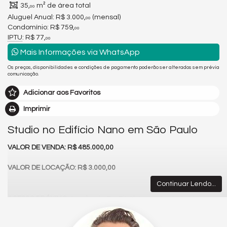
35,
m² de área total
00
Aluguel Anual:
R$ 3.000,
(mensal)
00
Condomínio: R$ 759,
00
IPTU
: R$ 77,
00
Mais Informações via WhatsApp
Os preços, disponibilidades e condições de pagamento poderão ser alterados sem prévia
comunicação.
Adicionar aos Favoritos
Imprimir
Studio no Edifício Nano em São Paulo
VALOR DE VENDA: R$ 485.000,00
VALOR DE LOCAÇÃO: R$ 3.000,00
Continuar Lendo...
ACESSO PRÓXIMO
: Academia TecFit Chácara Santo Antônio,
Escola Estadual Padre Sabóia, Mercado Dia, Drogasil, Extra
Chácara Santo Antônio, UNIP, EMEF Joaquim Cândido, 5º