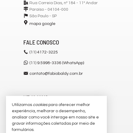
Rua Correia Dias, nº 184 - 11º Andar
Paraíso - 04104-000
São Paulo -
SP
mapa google
FALE CONOSCO
(11)
4172-3225
(11) 9.5998-3336 (WhatsApp)
contato@fabiobaldy.com.br
VEJA MAIS
Utilizamos
cookies
para oferecer melhor
receba nosso newsletter
experiência, melhorar o desempenho,
analisar como você interage em nosso site e
cadastre seu imóvel
gravar informações coletadas por meio de
imóveis favoritos
formulários.