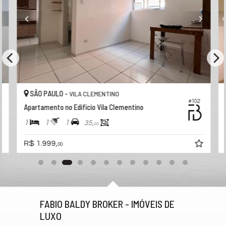
SÃO PAULO -
VILA CLEMENTINO
#102
Apartamento no Edifício Vila Clementino
1
1
1
35,
00
R$ 1.999,
00
FABIO BALDY BROKER - IMÓVEIS DE
LUXO