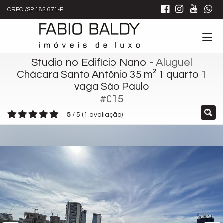
CRECI/SP 182.671-F
Studio no Edifício Nano
- Aluguel
Chácara Santo Antônio 35 m² 1 quarto 1
vaga São Paulo
#015
5
/
5
(
1
avaliação)