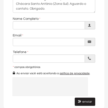
Calefação
Piso Laminado
Internet / WiFi
Piso Porcelanato
Nome Completo
Infra para Ar Split
Andar Alto
Vista Livre
Acabamento em Gesso
Email
Móveis Planejados
Vista Panorâmica
Área de Serviço
Sala
Telefone
Cozinha
Jardim
Sacada Integrada
*
campos obrigatórios
Banheiro de Serviço
Suíte Standard
Ao enviar você está aceitando a
política de privacidade
.
Características do Empreendimento
Sauna
Gerador
Sala de Jogos
Salão de Festas
Piscina
enviar
Espaço Gourmet