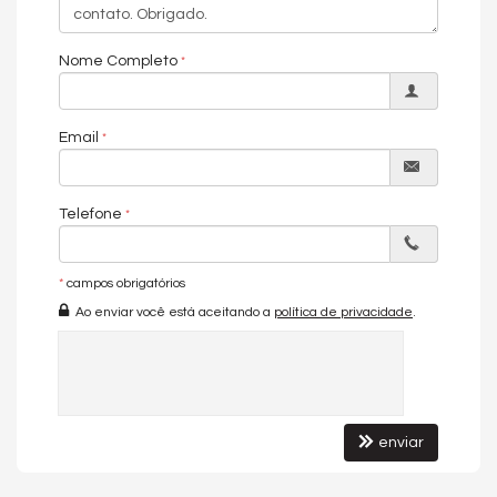
Características do Empreendimento
Salão de Festas
Piscina
Nome Completo
Portaria 24h
Portão Eletrônico
Automação Predial
Bicicletário
Email
Elevador
Solarium
Telefone
*
campos obrigatórios
Ao enviar você está aceitando a
política de privacidade
.
enviar