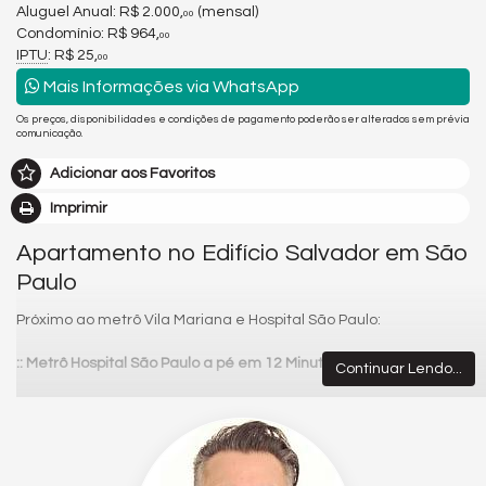
Aluguel Anual:
R$ 2.000,
(mensal)
00
Condomínio: R$ 964,
00
IPTU
: R$ 25,
00
Mais Informações via WhatsApp
Os preços, disponibilidades e condições de pagamento poderão ser alterados sem prévia
comunicação.
Adicionar aos Favoritos
Imprimir
Apartamento no Edifício Salvador em São
Paulo
Próximo ao metrô Vila Mariana e Hospital São Paulo:
:: Metrô Hospital São Paulo a pé em 12 Minutos ::
Continuar Lendo...
ACESSO A PÉ
: Academia Planet Sport, Parque do Ibirapuera,
Braz Quintal Pizzaria, Taverna Medieval Hamburgueria,
Faculdade Belas Artes, Mercado Natural da Terra, Amor aos