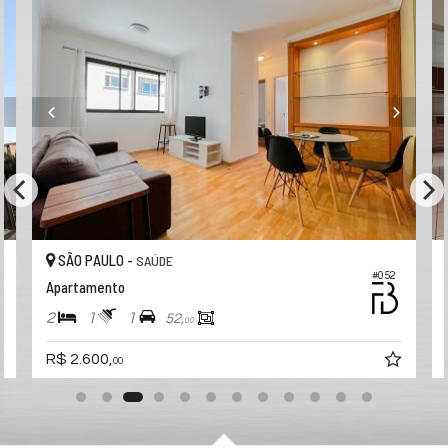
SÃO PAULO -
SAÚDE
#052
Apartamento
2
1
1
52,
00
R$ 2.600,
00