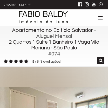
CRECI/SP 182.671-F
Apartamento no Edifício Salvador
-
Aluguel Mensal
2 Quartos 1 Suíte 1 Banheiro 1 Vaga Vila
Mariana - São Paulo
#074
5
/
5
(
3
avaliações)