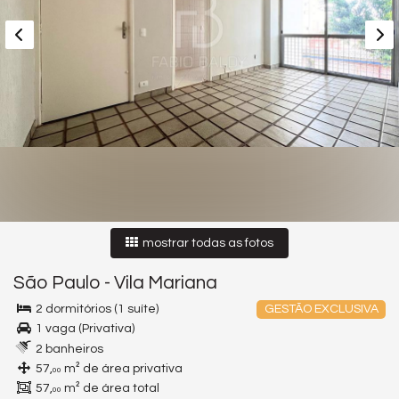
mostrar todas as fotos
São Paulo
-
Vila Mariana
2 dormitórios (1 suíte)
GESTÃO EXCLUSIVA
1 vaga (Privativa)
2 banheiros
57,
m² de área privativa
00
57,
m² de área total
00