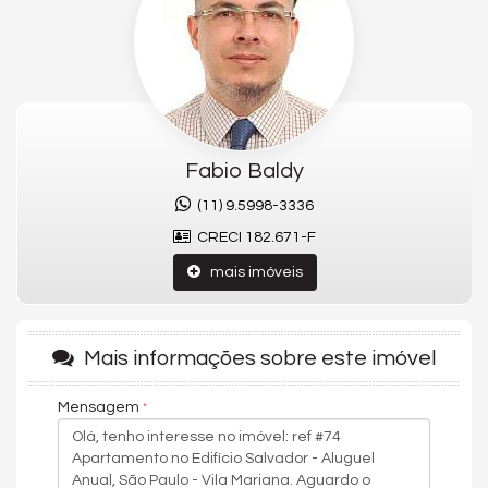
Pedaços, Drogaria São Paulo, Kopenhagen, Hospital Veterinário
WeVets Centro Veterinários 24hs, Academia Ultra, Pizzaria
1900, etc.
ACESSO PRÓXIMO
: Shopping Santa Cruz, Shopping Paulista,
Metrô Paraíso, Centro Paulista de Medicina fetal, Hospital do
Rim, Hospital São Paulo, BariFitness, Comando do 8º distrito
Naval, Padaria Vila Grano, etc.
Fabio Baldy
ACESSO ENTRE BAIRROS
: Av. Rubem Berta, Corredor Norte-Sul,
Domingos de Moraes, Av. Sena Madureira, etc.
(11) 9.5998-3336
CRECI 182.671-F
BAIRRO: VILA MARIANA
mais imóveis
Características do Imóvel
Área de Serviço
Sala para 2 Ambientes
Cozinha
Mais informações sobre este imóvel
Sacada Integrada
Banheiro Social
Mensagem
Suíte Standard
Piso Cerâmico
Vista Livre
Acabamento em Gesso