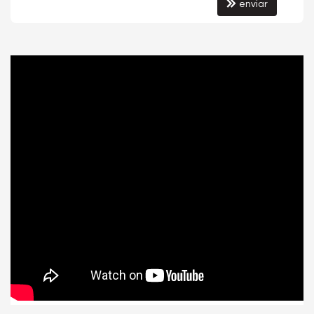
enviar
Pet Care
Automação Predial
Piscina Infantil
Bicicletário
Elevador
Depósito
Coworking
Deck Molhado
Solarium
Espaço Zen
Pìscina Térmica
Sala de Reunião
RoofTop
Estar Social