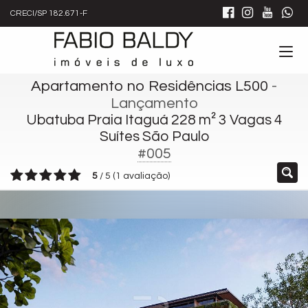
CRECI/SP 182.671-F
Apartamento no Residências L500
-
Lançamento
Ubatuba Praia Itaguá 228 m² 3 Vagas 4
Suítes São Paulo
#005
5
/
5
(
1
avaliação)