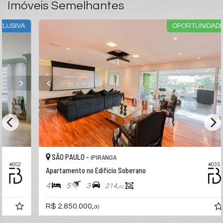
Imóveis Semelhantes
A
OPORTUNIDADE
SÃO PAULO -
IPIRANGA
#035
Apartamento no Edifício Soberano
4
5
3
214,
00
R$ 2.850.000,
00