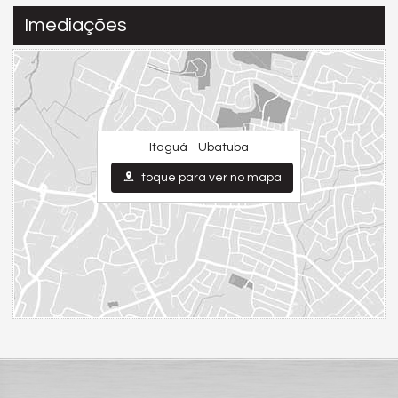
Imediações
Itaguá - Ubatuba
toque para ver no mapa