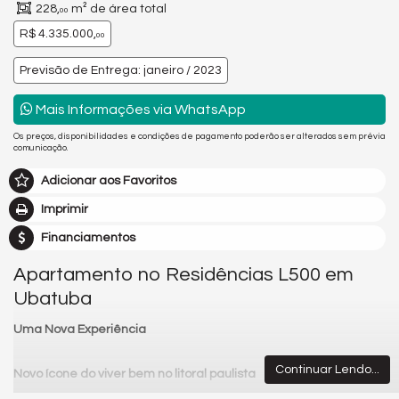
228,
m² de área total
00
R$ 4.335.000,
00
Previsão de Entrega: janeiro / 2023
Mais Informações via WhatsApp
Os preços, disponibilidades e condições de pagamento poderão ser alterados sem prévia
comunicação.
Adicionar aos Favoritos
Imprimir
Financiamentos
Apartamento no Residências L500 em
Ubatuba
Uma Nova Experiência
Continuar Lendo...
Novo ícone do viver bem no litoral paulista