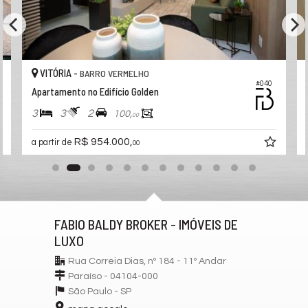
Espaço Gourmet
Portaria 24h
Bicicletário
Câmeras de Segurança
Elevador
Entrada para Banhistas
VITÓRIA -
BARRO VERMELHO
Acessibilidade para PNE
#040
Apartamento no Edifício Golden
3
3
2
100,
00
R$ 954.000,
a partir de
00
FABIO BALDY BROKER - IMÓVEIS DE
LUXO
Rua Correia Dias, nº 184 - 11º Andar
Paraíso - 04104-000
São Paulo -
SP