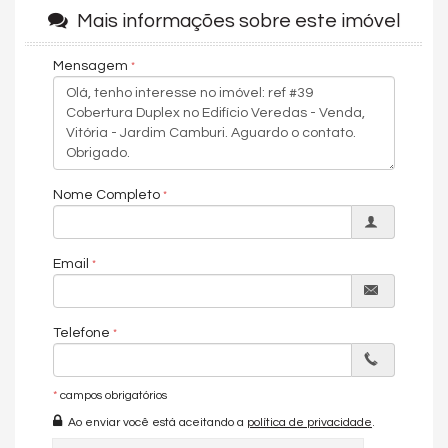
Escola
Mais informações sobre este imóvel
Shopping Norte Sul
Academias
Mensagem
Restaurante
ACESSO PRÓXIMO
:
Supermercados
Drogarias
Igreja
Shopping Mestre ALvaro
Nome Completo
Av. Norte Sul
Praia de Camburi
Hospital APART
Email
ACESSO ENTRE BAIRROS
:
Bairro de Fátima
Orla de Camburi
Telefone
Bairro Jardim Camburi:
*
campos obrigatórios
Características do Imóvel
Ao enviar você está aceitando a
política de privacidade
.
Ar Condicionado
Churrasqueira