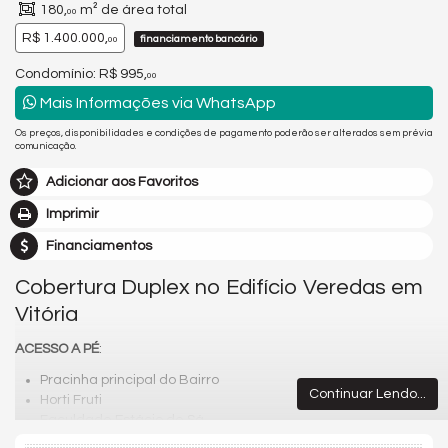
180,
m² de área total
00
R$ 1.400.000,
financiamento bancário
00
Condomínio: R$ 995,
00
Mais Informações via WhatsApp
Os preços, disponibilidades e condições de pagamento poderão ser alterados sem prévia
comunicação.
Adicionar aos Favoritos
Imprimir
Financiamentos
Cobertura Duplex no Edifício Veredas em
Vitória
ACESSO A PÉ
:
Pracinha principal do Bairro
Continuar Lendo...
Horti Fruti
Faculdade Estácio de Sá
Feira do Bairro aos sábados