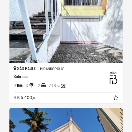
SÃO PAULO -
MIRANDÓPOLIS
#064
Sobrado
3
4
2
216,
00
R$ 5.400,
00