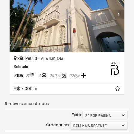
SÃO PAULO -
VILA MARIANA
#020
Sobrado
3
3
4
242,
220,
00
00
R$ 7.000,
00
5
imóveis encontrados
24 POR PÁGINA
Exibir
DATA MAIS RECENTE
Ordenar por