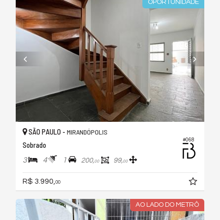
OPORTUNIDADE
SÃO PAULO -
MIRANDÓPOLIS
#068
Sobrado
3
4
1
200,
99,
00
00
R$ 3.990,
00
AO LADO DO METRÔ