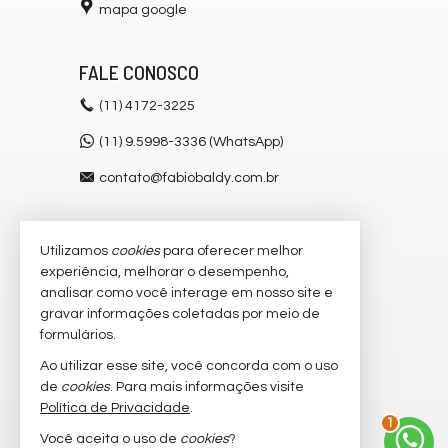
mapa google
FALE CONOSCO
(11)
4172-3225
(11) 9.5998-3336 (WhatsApp)
contato@fabiobaldy.com.br
Utilizamos
cookies
para oferecer melhor
VEJA MAIS
experiência, melhorar o desempenho,
receba nosso newsletter
analisar como você interage em nosso site e
gravar informações coletadas por meio de
cadastre seu imóvel
formulários.
imóveis favoritos
Ao utilizar esse site, você concorda com o uso
de
cookies
. Para mais informações visite
2
mapa de imóveis
Política de Privacidade
.
Você aceita o uso de
cookies
?