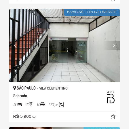
6 VAGAS - OPORTUNIDADE
SÃO PAULO -
VILA CLEMENTINO
#067
Sobrado
3
4
6
171,
00
R$ 5.900,
00