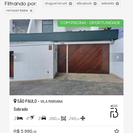
Filtrando por:
aluguel anual
são paulo
sobrado
remover todos
COM PISCINA - OPORTUNIDADE
SÃO PAULO -
VILA MARIANA
#033
Sobrado
3
4
3
260,
240,
00
00
R$ 5.990,
00