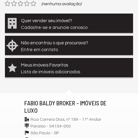
(nenhuma avaliação)
Quer vender seu imóvel?
Cadastre-se e anuncie conosco
Não encontrou o que procurava?
Entre em contato
Meus imóveis Favoritos
Lista de imóveis adicionados
FABIO BALDY BROKER - IMÓVEIS DE
LUXO
Rua Correia Dias, nº 184 - 11º Andar
Paraíso - 04104-000
São Paulo -
SP