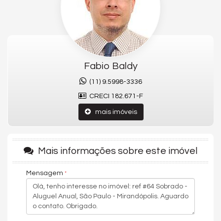
Banheiro de Serviço
Banheiro Social
Suíte Standard
Piso Cerâmico
Piso de Madeira
Acabamento em Gesso
Vista Panorâmica
Fabio Baldy
Características do Empreendimento
(11) 9.5998-3336
Portão Eletrônico
CRECI 182.671-F
Endereço:
mais imóveis
Rua Ytaipu
Mirandópolis
São Paulo /
SP
ver mapa abaixo
Mais informações sobre este imóvel
Mensagem