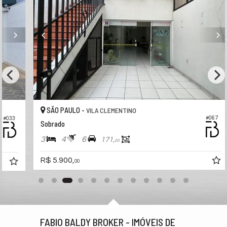
SÃO PAULO -
VILA CLEMENTINO
#067
Sobrado
3
4
6
171,
00
R$ 5.900,
00
FABIO BALDY BROKER - IMÓVEIS DE