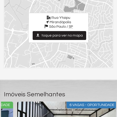
Rua Ytaipu
Mirandópolis
São Paulo /
SP
toque para ver no mapa
Imóveis Semelhantes
E
6 VAGAS - OPORTUNIDADE