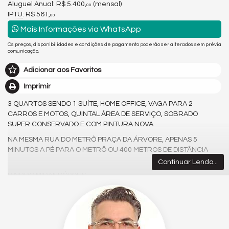
Aluguel Anual:
R$ 5.400,
(mensal)
00
IPTU
: R$ 561,
00
Mais Informações via WhatsApp
Os preços, disponibilidades e condições de pagamento poderão ser alterados sem prévia
comunicação.
Adicionar aos Favoritos
Imprimir
3 QUARTOS SENDO 1 SUÍTE, HOME OFFICE, VAGA PARA 2
CARROS E MOTOS, QUINTAL ÁREA DE SERVIÇO, SOBRADO
SUPER CONSERVADO E COM PINTURA NOVA.
NA MESMA RUA DO METRÔ PRAÇA DA ÁRVORE, APENAS 5
MINUTOS A PÉ PARA O METRÔ OU 400 METROS DE DISTÂNCIA
Continuar Lendo...
BAIRRO MIRANDÓPOLIS:
Características do Imóvel
Área de Serviço
Copa/Cozinha
Home Office
Sala para 2 Ambientes