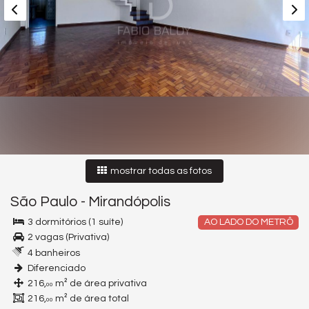
mostrar todas as fotos
São Paulo
-
Mirandópolis
3 dormitórios (1 suíte)
AO LADO DO METRÔ
2 vagas (Privativa)
4 banheiros
Diferenciado
216,
m² de área privativa
00
216,
m² de área total
00