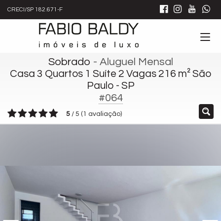
CRECI/SP 182.671-F
Sobrado
- Aluguel Mensal
Casa 3 Quartos 1 Suíte 2 Vagas 216 m² São
Paulo - SP
#064
5
/
5
(
1
avaliação)