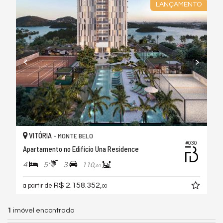
LANÇAMENTO
VITÓRIA -
MONTE BELO
#030
Apartamento no Edifício Una Residence
4
5
3
110,
00
R$ 2.158.352,
a partir de
00
1
imóvel encontrado