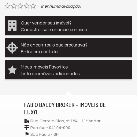
(nenhuma avaliação)
Quer vender seu imóvel?
Cadastre-se e anuncie conosco
Não encontrou o que procurava?
Entre em contato
Meus imóveis Favoritos
Lista de imóveis adicionados
FABIO BALDY BROKER - IMÓVEIS DE
LUXO
Rua Correia Dias, nº 184 - 11º Andar
Paraíso - 04104-000
São Paulo -
SP