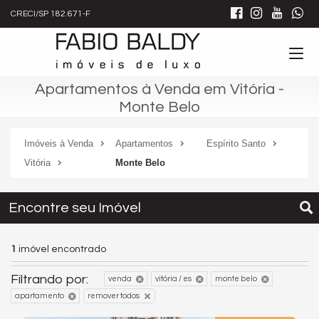
CRECI/SP 182.671-F
Apartamentos à Venda em Vitória -
Monte Belo
Imóveis à Venda
Apartamentos
Espírito Santo
Vitória
Monte Belo
Encontre seu Imóvel
1
imóvel encontrado
Filtrando por:
venda
vitória / es
monte belo
apartamento
remover todos