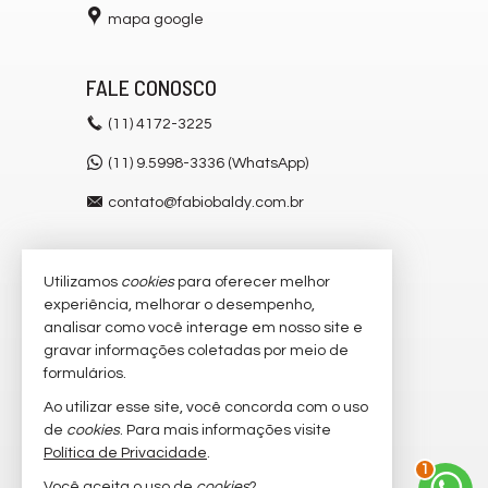
mapa google
FALE CONOSCO
(11)
4172-3225
(11) 9.5998-3336 (WhatsApp)
contato@fabiobaldy.com.br
Utilizamos
cookies
para oferecer melhor
VEJA MAIS
experiência, melhorar o desempenho,
receba nosso newsletter
analisar como você interage em nosso site e
gravar informações coletadas por meio de
cadastre seu imóvel
formulários.
imóveis favoritos
Ao utilizar esse site, você concorda com o uso
de
cookies
. Para mais informações visite
mapa de imóveis
Política de Privacidade
.
1
Você aceita o uso de
cookies
?