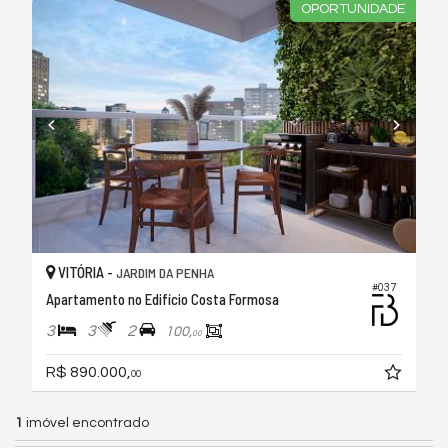
OPORTUNIDADE
VITÓRIA -
JARDIM DA PENHA
#037
Apartamento no Edifício Costa Formosa
3
3
2
100,
00
R$ 890.000,
00
1
imóvel encontrado