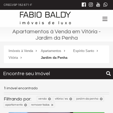
CRECI/SP 182.671-F
Apartamentos à Venda em Vitória -
Jardim da Penha
Imóveis à Venda
Apartamentos
Espírito Santo
Vitória
Jardim da Penha
Encontre seu Imóvel
1
imóvel encontrado
Filtrando por:
venda
vitória / es
jardim da penha
apartamento
remover todos