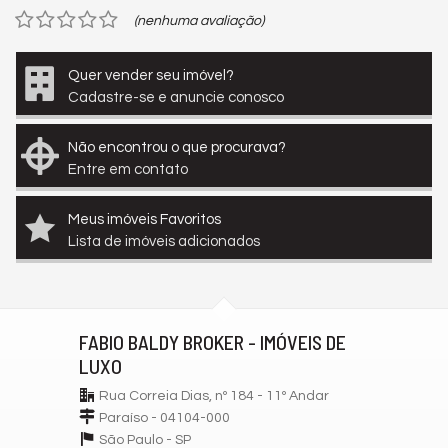
(nenhuma avaliação)
Quer vender seu imóvel?
Cadastre-se e anuncie conosco
Não encontrou o que procurava?
Entre em contato
Meus imóveis Favoritos
Lista de imóveis adicionados
FABIO BALDY BROKER - IMÓVEIS DE
LUXO
Rua Correia Dias, nº 184 - 11º Andar
Paraíso - 04104-000
São Paulo -
SP