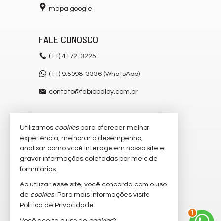
mapa google
FALE CONOSCO
(11)
4172-3225
(11) 9.5998-3336 (WhatsApp)
contato@fabiobaldy.com.br
Utilizamos
cookies
para oferecer melhor
VEJA MAIS
experiência, melhorar o desempenho,
receba nosso newsletter
analisar como você interage em nosso site e
gravar informações coletadas por meio de
cadastre seu imóvel
formulários.
imóveis favoritos
Ao utilizar esse site, você concorda com o uso
de
cookies
. Para mais informações visite
mapa de imóveis
Política de Privacidade
.
1
Você aceita o uso de
cookies
?