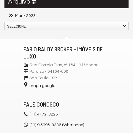
Arquivo
Mar
- 2023
SELECIONE...
FABIO BALDY BROKER - IMÓVEIS DE
LUXO
Rua Correia Dias, nº 184 - 11º Andar
Paraíso - 04104-000
São Paulo -
SP
mapa google
FALE CONOSCO
(11)
4172-3225
(11) 9.5998-3336 (WhatsApp)