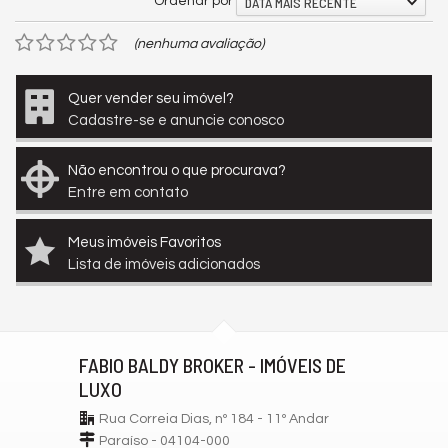
DATA MAIS RECENTE
Ordenar por
(nenhuma avaliação)
Quer vender seu imóvel?
Cadastre-se e anuncie conosco
Não encontrou o que procurava?
Entre em contato
Meus imóveis Favoritos
Lista de imóveis adicionados
FABIO BALDY BROKER - IMÓVEIS DE
LUXO
Rua Correia Dias, nº 184 - 11º Andar
Paraíso - 04104-000