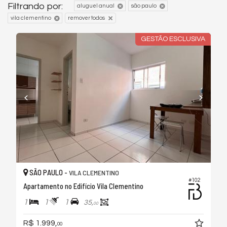
Filtrando por:
aluguel anual
são paulo
vila clementino
remover todos
GESTÃO ESCLUSIVA
SÃO PAULO -
VILA CLEMENTINO
#102
Apartamento no Edifício Vila Clementino
1
1
1
35,
00
R$ 1.999,
00