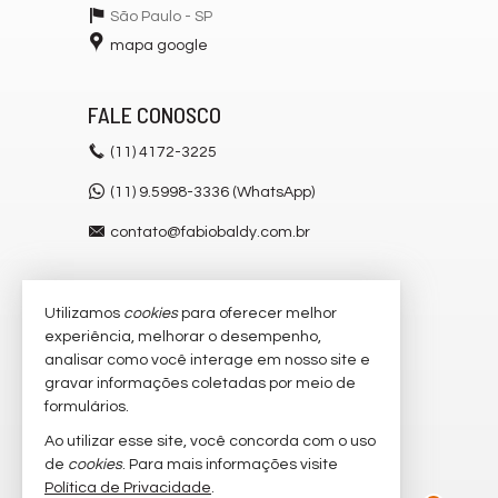
São Paulo -
SP
mapa google
FALE CONOSCO
(11)
4172-3225
(11) 9.5998-3336 (WhatsApp)
contato@fabiobaldy.com.br
Utilizamos
cookies
para oferecer melhor
VEJA MAIS
experiência, melhorar o desempenho,
receba nosso newsletter
analisar como você interage em nosso site e
gravar informações coletadas por meio de
cadastre seu imóvel
formulários.
imóveis favoritos
Ao utilizar esse site, você concorda com o uso
de
cookies
. Para mais informações visite
mapa de imóveis
Política de Privacidade
.