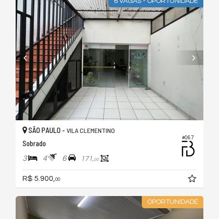
6 VAGAS - OPORTUNIDADE
SÃO PAULO -
VILA CLEMENTINO
#067
Sobrado
3
4
6
171,
00
R$ 5.900,
00
OPORTUNIDADE