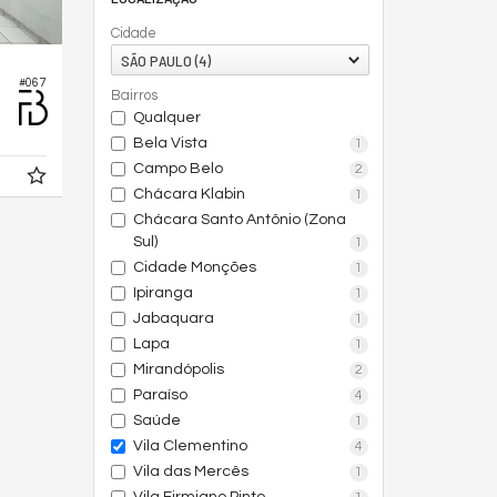
Cidade
SÃO PAULO (4)
#067
Bairros
Qualquer
Bela Vista
1
Campo Belo
2
Chácara Klabin
1
Chácara Santo Antônio (Zona
Sul)
1
Cidade Monções
1
Ipiranga
1
Jabaquara
1
Lapa
1
Mirandópolis
2
Paraíso
4
Saúde
1
Vila Clementino
4
Vila das Mercês
1