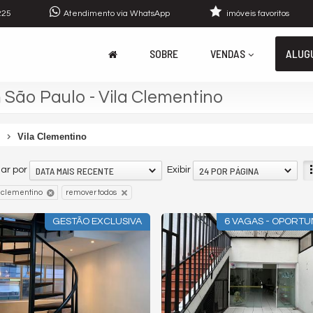
225
Atendimento via WhatsApp
imóveis favoritos
SOBRE
VENDAS
ALUG
 São Paulo - Vila Clementino
Vila Clementino
DATA MAIS RECENTE
24 POR PÁGINA
ar por
Exibir
a clementino
remover todos
GESTÃO EXCLUSIVA
6 VAGAS - OPORTU