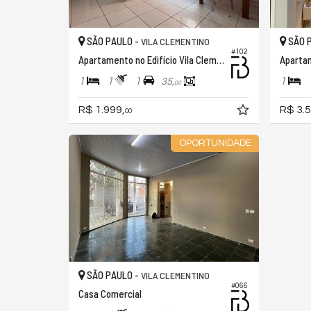
SÃO PAULO -
SÃO 
VILA CLEMENTINO
#102
Apartamento no Edifício Vila Clementino
1
1
1
1
35,
00
R$ 1.999,
R$ 3.5
00
OPORTUNIDADE
SÃO PAULO -
VILA CLEMENTINO
#066
Casa Comercial