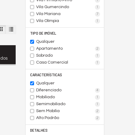
Vila Firmiano Pinto
1
Vila Gumercindo
1
Vila Mariana
7
Vila Olímpia
1
TIPO DE IMÓVEL
Qualquer
Apartamento
2
Sobrado
1
ados
Casa Comercial
1
CARACTERÍSTICAS
Qualquer
Diferenciado
4
Mobiliado
1
Semimobiliado
1
Sem Mobília
2
Alto Padrão
2
DETALHES