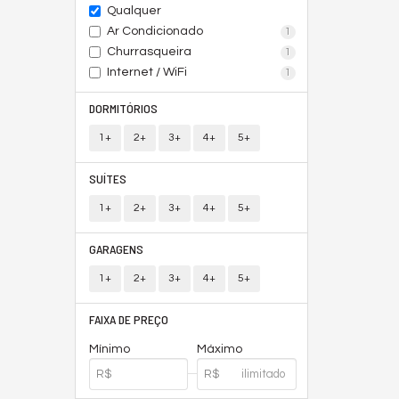
Qualquer
Ar Condicionado
1
Churrasqueira
1
Internet / WiFi
1
DORMITÓRIOS
1+
2+
3+
4+
5+
SUÍTES
1+
2+
3+
4+
5+
GARAGENS
1+
2+
3+
4+
5+
FAIXA DE PREÇO
Mínimo
Máximo