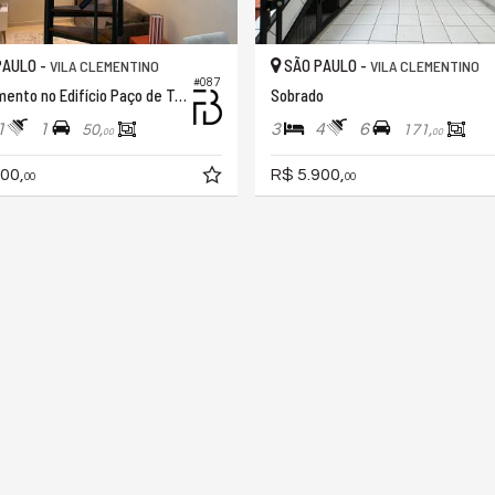
PAULO -
SÃO PAULO -
VILA CLEMENTINO
VILA CLEMENTINO
#087
Apartamento no Edifício Paço de Toledo
Sobrado
1
1
3
4
6
50,
171,
00
00
00,
R$ 5.900,
00
00