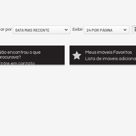
DATA MAIS RECENTE
24 POR PÁGINA
ar por
Exibir
Não encontrou o que
Meus imóveis Favoritos
procurava?
Lista de imóveis adicion
Entre em contato