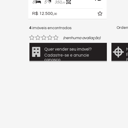
8
5
350,
00
R$ 12.500,
00
Orden
4
imóveis encontrados
(nenhuma avaliação)
Quer vender seu imóvel?
Cadastre-se e anuncie
conosco