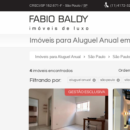
CRECI/SP 182.671-F
- São Paulo /
SP
(11)
4172-3
Imóveis para Aluguel Anual em
Imóveis para Aluguel Anual
São Paulo
São Paulo
Orden
4
imóveis encontrados
Filtrando por:
aluguel anual
são paulo
vil
GESTÃO ESCLUSIVA