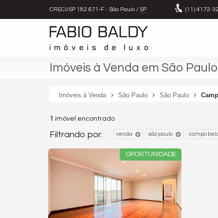
CRECI/SP 182.671-F
- São Paulo /
SP
(11)
4172-3
Imóveis à Venda em São Paulo
Imóveis à Venda
São Paulo
São Paulo
Camp
1
imóvel encontrado
Filtrando por:
venda
são paulo
campo bel
OPORTUNIDADE