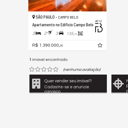
SÃO PAULO -
CAMPO BELO
#012
Apartamento no Edifício Campo Belo
3
2
3
135,
00
R$ 1.390.000,
00
1
imóvel encontrado
(nenhuma avaliação)
Quer vender seu imóvel?
Cadastre-se e anuncie
conosco