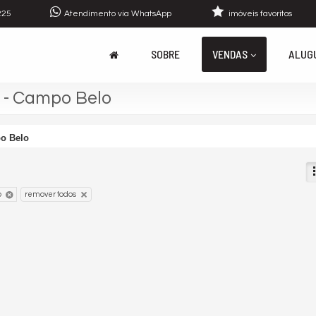
225
Atendimento via WhatsApp
imóveis favoritos
SOBRE
VENDAS
ALUG
 - Campo Belo
o Belo
o
remover todos