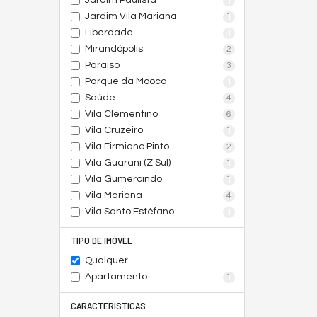
Jardim Paulista
1
Jardim Vila Mariana
1
Liberdade
1
Mirandópolis
2
Paraíso
3
Parque da Mooca
1
Saúde
4
Vila Clementino
6
Vila Cruzeiro
1
Vila Firmiano Pinto
2
Vila Guarani (Z Sul)
1
Vila Gumercindo
1
Vila Mariana
4
Vila Santo Estéfano
1
TIPO DE IMÓVEL
Qualquer
Apartamento
1
CARACTERÍSTICAS