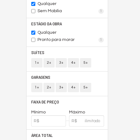
Qualquer
Sem Mobília
1
ESTÁGIO DA OBRA
Qualquer
Pronto para morar
1
SUÍTES
1+
2+
3+
4+
5+
GARAGENS
1+
2+
3+
4+
5+
FAIXA DE PREÇO
Mínimo
Máximo
ÁREA TOTAL