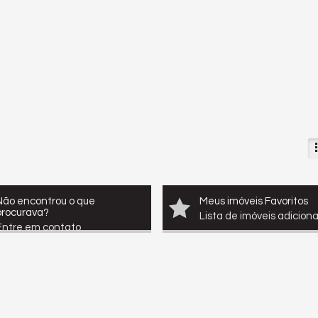
Não encontrou o que
Meus imóveis Favoritos
procurava?
Lista de imóveis adicion
Entre em contato