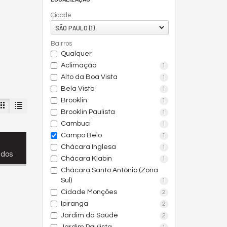
Cidade
SÃO PAULO (1)
Bairros
Qualquer
Aclimação
1
Alto da Boa Vista
1
Bela Vista
1
Brooklin
1
Brooklin Paulista
1
Cambuci
1
Campo Belo
1
Chácara Inglesa
1
ados
Chácara Klabin
1
Chácara Santo Antônio (Zona
Sul)
1
Cidade Monções
2
Ipiranga
2
Jardim da Saúde
2