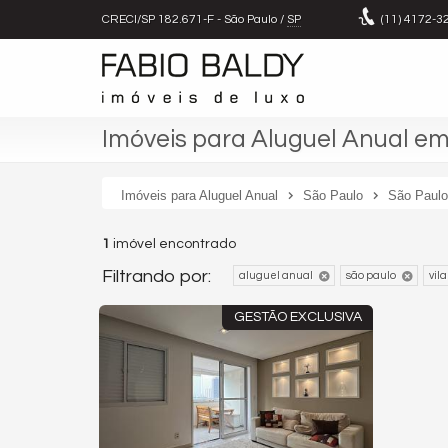
CRECI/SP 182.671-F
- São Paulo /
SP
(11)
4172-3
Imóveis para Aluguel Anual em 
Imóveis para Aluguel Anual
São Paulo
São Paulo
1
imóvel encontrado
Filtrando por:
aluguel anual
são paulo
vila
GESTÃO EXCLUSIVA