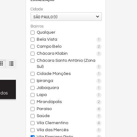
Cidade
SÃO PAULO (1)
Bairros
Qualquer
Bela Vista
1
Campo Belo
2
Chácara Klabin
1
Chácara Santo Antônio (Zona
Sul)
1
Cidade Monções
1
Ipiranga
1
Jabaquara
1
ados
Lapa
1
Mirandópolis
2
Paraíso
4
Saúde
1
Vila Clementino
4
Vila das Mercês
1