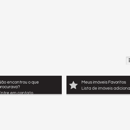
Não encontrou o que
Meus imóveis Favoritos
procurava?
Lista de imóveis adicion
Entre em contato