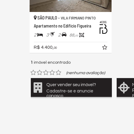
SÃO PAULO -
VILA FIRMIANO PINTO
#086
Apartamento no Edifício Figueira
2
3
2
88,
00
R$ 4.400,
00
1
imóvel encontrado
(nenhuma avaliação)
Quer vender seu imóvel?
Cadastre-se e anuncie
conosco