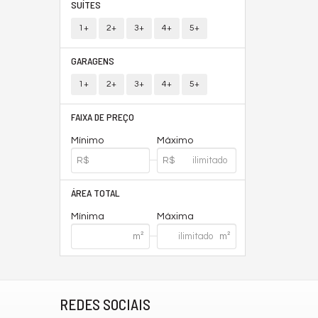
SUÍTES
1+
2+
3+
4+
5+
GARAGENS
1+
2+
3+
4+
5+
FAIXA DE PREÇO
Mínimo
Máximo
ÁREA TOTAL
Mínima
Máxima
REDES SOCIAIS