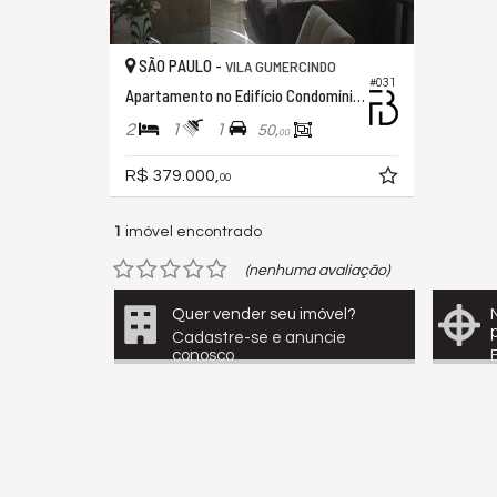
SÃO PAULO -
VILA GUMERCINDO
#031
Apartamento no Edifício Condomínio Edificio Estoril
2
1
1
50,
00
R$ 379.000,
00
1
imóvel encontrado
(nenhuma avaliação)
Quer vender seu imóvel?
Cadastre-se e anuncie
conosco