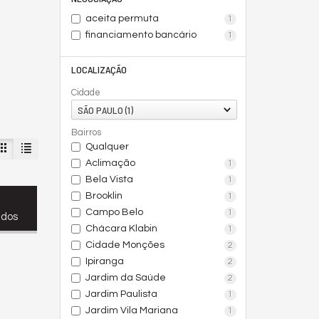
aceita permuta
1
financiamento bancário
1
LOCALIZAÇÃO
Cidade
SÃO PAULO (1)
Bairros
Qualquer
Aclimação
1
Bela Vista
1
Brooklin
1
Campo Belo
1
ados
Chácara Klabin
1
Cidade Monções
2
Ipiranga
2
Jardim da Saúde
2
Jardim Paulista
1
Jardim Vila Mariana
1