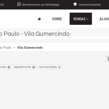
225
Atendimento via WhatsApp
imóveis favoritos
SOBRE
VENDAS
ALUG
 Paulo - Vila Gumercindo
o Paulo
Vila Gumercindo
cindo
apartamento
remover todos