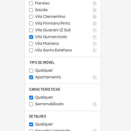
Paraíso
3
Saúde
4
Vila Clementino
5
Vila Firmiano Pinto
2
Vila Guarani (Z Sul)
1
Vila Gumercindo
1
Vila Mariana
1
Vila Santo Estéfano
1
TIPO DE IMÓVEL
Qualquer
Apartamento
1
CARACTERÍSTICAS
Qualquer
Semimobiliado
1
DETALHES
Qualquer