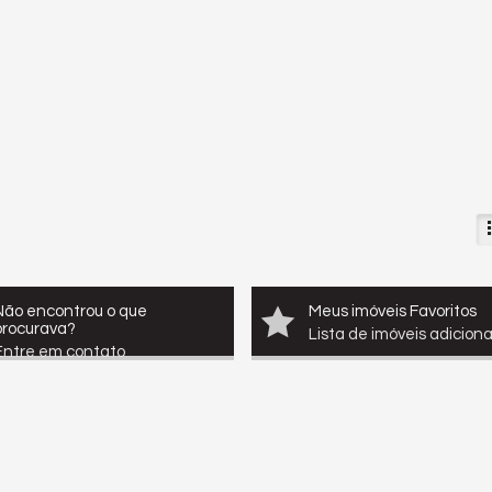
Não encontrou o que
Meus imóveis Favoritos
procurava?
Lista de imóveis adicion
Entre em contato