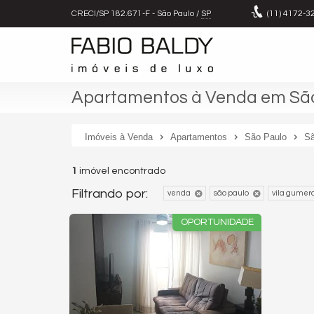
CRECI/SP 182.671-F
- São Paulo /
SP
(11)
4172-3
Apartamentos à Venda em São
Imóveis à Venda
Apartamentos
São Paulo
Sã
1
imóvel encontrado
Filtrando por:
venda
são paulo
vila gumer
OPORTUNIDADE