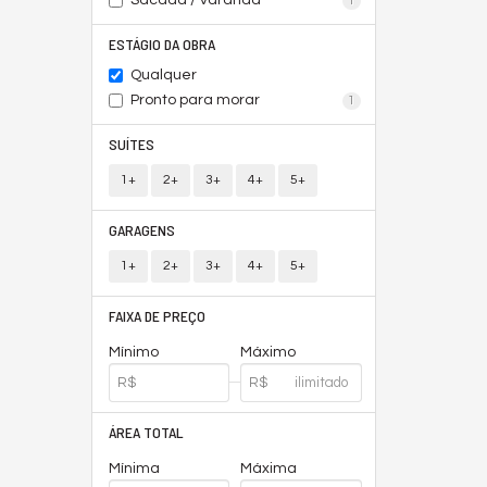
Sacada / Varanda
1
ESTÁGIO DA OBRA
Qualquer
Pronto para morar
1
SUÍTES
1+
2+
3+
4+
5+
GARAGENS
1+
2+
3+
4+
5+
FAIXA DE PREÇO
Mínimo
Máximo
ÁREA TOTAL
Mínima
Máxima