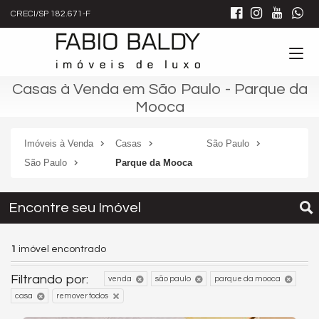
CRECI/SP 182.671-F
Casas à Venda em São Paulo - Parque da
Mooca
Imóveis à Venda
Casas
São Paulo
São Paulo
Parque da Mooca
Encontre seu Imóvel
1
imóvel encontrado
Filtrando por:
venda
são paulo
parque da mooca
casa
remover todos