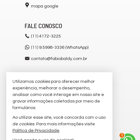
mapa google
FALE CONOSCO
(11)
4172-3225
(11) 9.5998-3336 (WhatsApp)
contato@fabiobaldy.com.br
Utilizamos
cookies
para oferecer melhor
VEJA MAIS
experiência, melhorar o desempenho,
receba nosso newsletter
analisar como você interage em nosso site e
gravar informações coletadas por meio de
cadastre seu imóvel
formulários.
imóveis favoritos
Ao utilizar esse site, você concorda com o uso
de
cookies
. Para mais informações visite
mapa de imóveis
Política de Privacidade
.
1