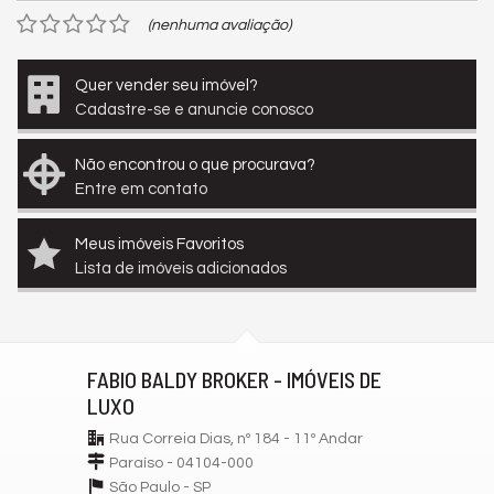
(nenhuma avaliação)
Quer vender seu imóvel?
Cadastre-se e anuncie conosco
Não encontrou o que procurava?
Entre em contato
Meus imóveis Favoritos
Lista de imóveis adicionados
FABIO BALDY BROKER - IMÓVEIS DE
LUXO
Rua Correia Dias, nº 184 - 11º Andar
Paraíso - 04104-000
São Paulo -
SP