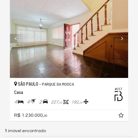
SÃO PAULO -
PARQUE DA MOOCA
#057
Casa
4
4
2
227,
192,
00
00
R$ 1.230.000,
00
1
imóvel encontrado