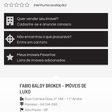
(nenhuma avaliação)
Quer vender seu imóvel?
Cadastre-se e anuncie conosco
Não encontrou o que procurava?
Entre em contato
Meus imóveis Favoritos
Lista de imóveis adicionados
FABIO BALDY BROKER - IMÓVEIS DE
LUXO
Rua Correia Dias, nº 184 - 11º Andar
Paraíso - 04104-000
São Paulo -
SP