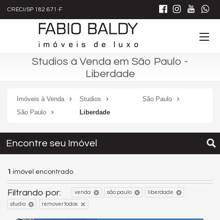
CRECI/SP 182.671-F
Studios à Venda em São Paulo -
Liberdade
Imóveis à Venda
Studios
São Paulo
São Paulo
Liberdade
Encontre seu Imóvel
1
imóvel encontrado
Filtrando por:
venda
são paulo
liberdade
studio
remover todos