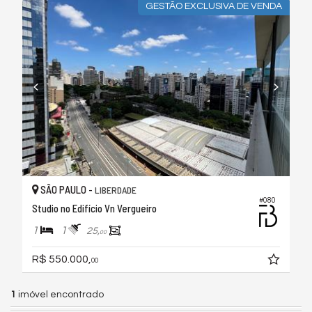
GESTÃO EXCLUSIVA DE VENDA
SÃO PAULO -
LIBERDADE
#080
Studio no Edifício Vn Vergueiro
1
1
25,
00
R$ 550.000,
00
1
imóvel encontrado