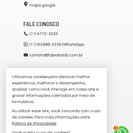
mapa google
FALE CONOSCO
(11)
4172-3225
(11) 9.5998-3336 (WhatsApp)
contato@fabiobaldy.com.br
Utilizamos
cookies
para oferecer melhor
VEJA MAIS
experiência, melhorar o desempenho,
receba nosso newsletter
analisar como você interage em nosso site e
gravar informações coletadas por meio de
cadastre seu imóvel
formulários.
imóveis favoritos
Ao utilizar esse site, você concorda com o uso
de
cookies
. Para mais informações visite
mapa de imóveis
Política de Privacidade
.
1
Você aceita o uso de
cookies
?