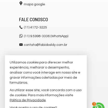
mapa google
FALE CONOSCO
(11)
4172-3225
(11) 9.5998-3336 (WhatsApp)
contato@fabiobaldy.com.br
Utilizamos
cookies
para oferecer melhor
VEJA MAIS
experiência, melhorar o desempenho,
receba nosso newsletter
analisar como você interage em nosso site e
gravar informações coletadas por meio de
cadastre seu imóvel
formulários.
imóveis favoritos
Ao utilizar esse site, você concorda com o uso
de
cookies
. Para mais informações visite
mapa de imóveis
Política de Privacidade
.
1
Você aceita o uso de
cookies
?