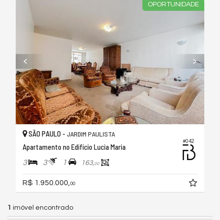
OPORTUNIDADE
SÃO PAULO -
JARDIM PAULISTA
#042
Apartamento no Edifício Lucia Maria
3
3
1
163,
00
R$ 1.950.000,
00
1
imóvel encontrado