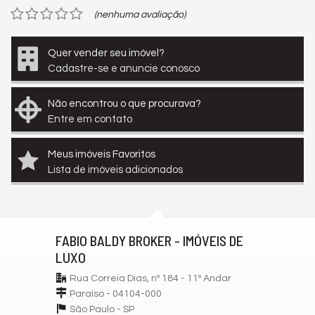
(nenhuma avaliação)
Quer vender seu imóvel?
Cadastre-se e anuncie conosco
Não encontrou o que procurava?
Entre em contato
Meus imóveis Favoritos
Lista de imóveis adicionados
FABIO BALDY BROKER - IMÓVEIS DE
LUXO
Rua Correia Dias, nº 184 - 11º Andar
Paraíso - 04104-000
São Paulo -
SP