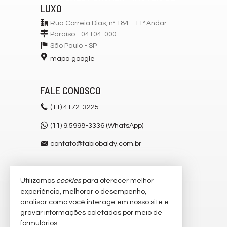
LUXO
Rua Correia Dias, nº 184 - 11º Andar
Paraíso - 04104-000
São Paulo -
SP
mapa google
FALE CONOSCO
(11)
4172-3225
(11) 9.5998-3336 (WhatsApp)
contato@fabiobaldy.com.br
Utilizamos
cookies
para oferecer melhor
VEJA MAIS
experiência, melhorar o desempenho,
receba nosso newsletter
analisar como você interage em nosso site e
gravar informações coletadas por meio de
cadastre seu imóvel
formulários.