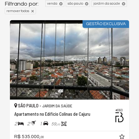
Filtrando por:
venda
são paulo
jardim da saúde
remover todos
GESTÃO EXCLUSIVA
SÃO PAULO -
JARDIM DA SAÚDE
#060
Apartamento no Edifício Colinas de Cajuru
2
2
1
59,
00
R$ 535.000,
00