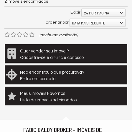
2
imóveis encontrados
24 POR PÁGINA
Exibir
DATA MAIS RECENTE
Ordenar por
(nenhuma avaliação)
Quer vender seu imóvel?
Cadastre-se e anuncie conosco
Não encontrou o que procurava?
Entre em contato
Meus imóveis Favoritos
Lista de imóveis adicionados
FABIO BALDY BROKER - IMÓVEIS DE