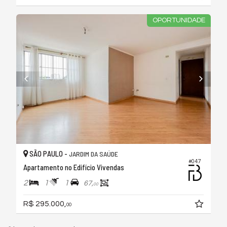
OPORTUNIDADE
SÃO PAULO -
JARDIM DA SAÚDE
#047
Apartamento no Edifício Vivendas
2
1
1
67,
00
R$ 295.000,
00