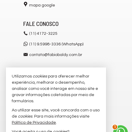
mapa google
FALE CONOSCO
(11)
4172-3225
(11) 9.5998-3336 (WhatsApp)
contato@fabiobaldy.com.br
Utilizamos
cookies
para oferecer melhor
VEJA MAIS
experiência, melhorar o desempenho,
receba nosso newsletter
analisar como você interage em nosso site e
gravar informações coletadas por meio de
cadastre seu imóvel
formulários.
imóveis favoritos
Ao utilizar esse site, você concorda com o uso
de
cookies
. Para mais informações visite
mapa de imóveis
Política de Privacidade
.
1
Você aceita o uso de
cookies
?