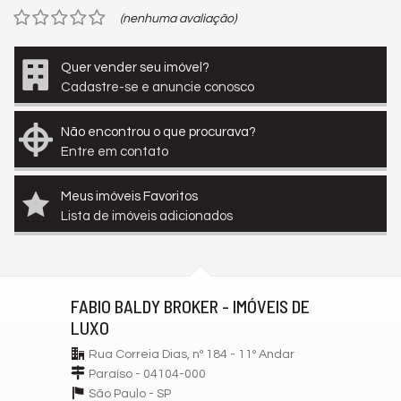
(nenhuma avaliação)
Quer vender seu imóvel?
Cadastre-se e anuncie conosco
Não encontrou o que procurava?
Entre em contato
Meus imóveis Favoritos
Lista de imóveis adicionados
FABIO BALDY BROKER - IMÓVEIS DE
LUXO
Rua Correia Dias, nº 184 - 11º Andar
Paraíso - 04104-000
São Paulo -
SP