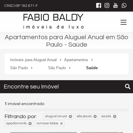
CRECI/SP 182.671-F
Apartamentos para Aluguel Anual em São
Paulo - Saúde
Imóveis para Aluguel Anual
Apartamentos
São Paulo
São Paulo
Saúde
Encontre seu Imóvel
1
imóvel encontrado
Filtrando por:
aluguel anual
são paulo
saúde
apartamento
remover todos