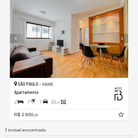
SÃO PAULO -
SAÚDE
#052
Apartamento
2
1
1
52,
00
R$ 2.600,
00
1
imóvel encontrado