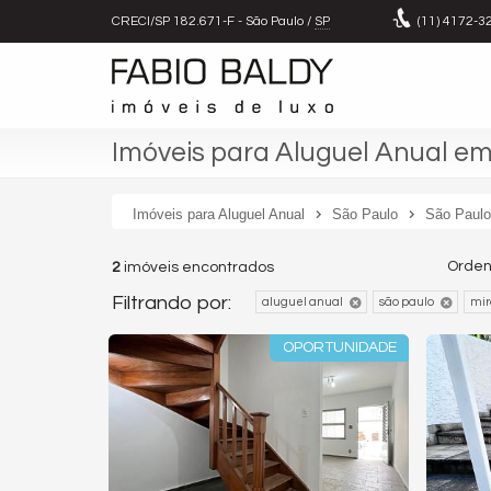
CRECI/SP 182.671-F
- São Paulo /
SP
(11)
4172-3
Imóveis para Aluguel Anual em
Imóveis para Aluguel Anual
São Paulo
São Paulo
Orden
2
imóveis encontrados
Filtrando por:
aluguel anual
são paulo
mir
OPORTUNIDADE