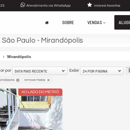
225
Atendimento via WhatsApp
imóveis favoritos
SOBRE
VENDAS
ALUG
 São Paulo - Mirandópolis
Mirandópolis
DATA MAIS RECENTE
24 POR PÁGINA
ar por
Exibir
andópolis
remover todos
AO LADO DO METRÔ