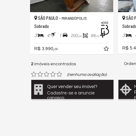
SÃO PAULO -
SÃO 
MIRANDÓPOLIS
#068
Sobrado
Sobrad
3
4
1
3
200,
99,
00
00
R$ 5.4
R$ 3.990,
00
Orden
2
imóveis encontrados
(nenhuma avaliação)
Quer vender seu imóvel?
Cadastre-se e anuncie
conosco