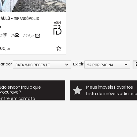
PAULO -
MIRANDÓPOLIS
#064
o
4
2
216,
00
00,
00
DATA MAIS RECENTE
24 POR PÁGINA
ar por
Exibir
Não encontrou o que
Meus imóveis Favoritos
procurava?
Lista de imóveis adicion
Entre em contato