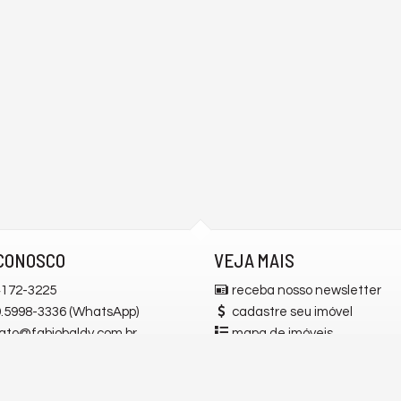
CONOSCO
VEJA MAIS
172-3225
receba nosso newsletter
 9.5998-3336 (WhatsApp)
cadastre seu imóvel
ato@fabiobaldy.com.br
mapa de imóveis