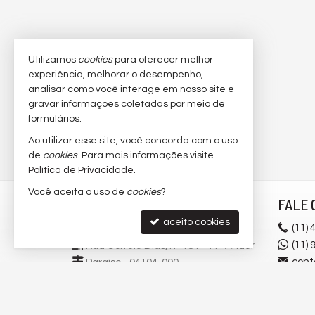
Utilizamos
cookies
para oferecer melhor
experiência, melhorar o desempenho,
analisar como você interage em nosso site e
gravar informações coletadas por meio de
formulários.
Ao utilizar esse site, você concorda com o uso
de
cookies
. Para mais informações visite
Política de Privacidade
.
Você aceita o uso de
cookies
?
FABIO BALDY BROKER -
FALE 
IMÓVEIS DE LUXO
aceito cookies
(11)
4
(11)
Rua Correia Dias, nº 184 - 11º Andar
cont
Paraíso - 04104-000
São Paulo -
SP
mapa google