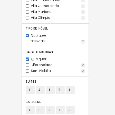
Vila Firmiano Pinto
1
Vila Gumercindo
1
Vila Mariana
7
Vila Olímpia
1
TIPO DE IMÓVEL
Qualquer
Sobrado
2
CARACTERÍSTICAS
Qualquer
Diferenciado
2
Sem Mobília
2
SUÍTES
1+
2+
3+
4+
5+
GARAGENS
1+
2+
3+
4+
5+