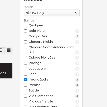
Cidade
SÃO PAULO (2)
Bairros
Qualquer
Bela Vista
1
Campo Belo
2
Chácara Klabin
1
Chácara Santo Antônio (Zona
Sul)
1
Cidade Monções
1
Ipiranga
1
Jabaquara
1
ados
Lapa
1
Mirandópolis
2
Paraíso
4
Saúde
1
Vila Clementino
4
Vila das Mercês
1