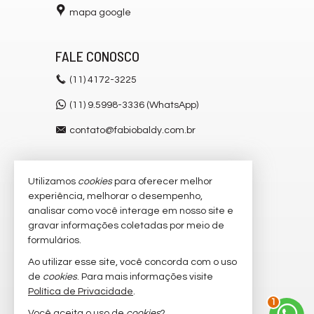
mapa google
FALE CONOSCO
(11)
4172-3225
(11) 9.5998-3336 (WhatsApp)
contato@fabiobaldy.com.br
Utilizamos
cookies
para oferecer melhor
VEJA MAIS
experiência, melhorar o desempenho,
receba nosso newsletter
analisar como você interage em nosso site e
gravar informações coletadas por meio de
cadastre seu imóvel
formulários.
imóveis favoritos
Ao utilizar esse site, você concorda com o uso
de
cookies
. Para mais informações visite
mapa de imóveis
Política de Privacidade
.
1
Você aceita o uso de
cookies
?