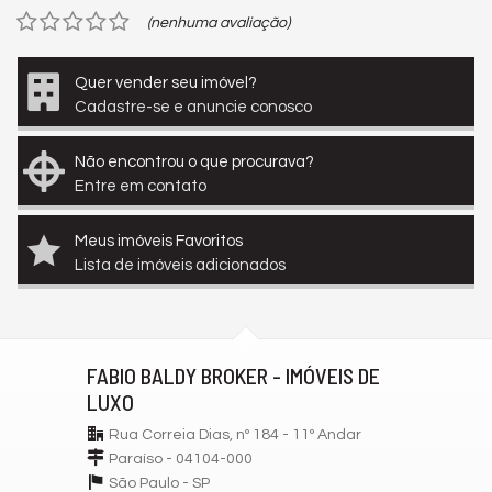
(nenhuma avaliação)
Quer vender seu imóvel?
Cadastre-se e anuncie conosco
Não encontrou o que procurava?
Entre em contato
Meus imóveis Favoritos
Lista de imóveis adicionados
FABIO BALDY BROKER - IMÓVEIS DE
LUXO
Rua Correia Dias, nº 184 - 11º Andar
Paraíso - 04104-000
São Paulo -
SP