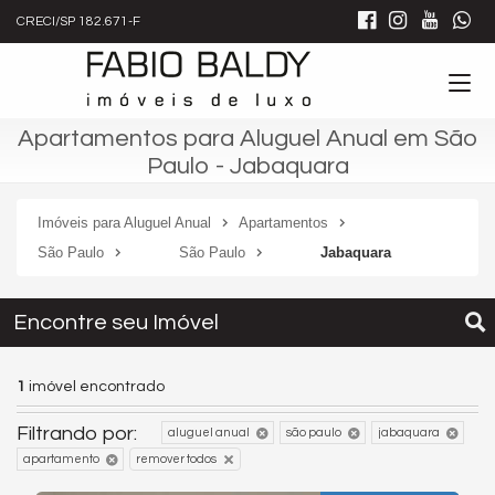
CRECI/SP 182.671-F
Apartamentos para Aluguel Anual em São
Paulo - Jabaquara
Imóveis para Aluguel Anual
Apartamentos
São Paulo
São Paulo
Jabaquara
Encontre seu Imóvel
1
imóvel encontrado
Filtrando por:
aluguel anual
são paulo
jabaquara
apartamento
remover todos