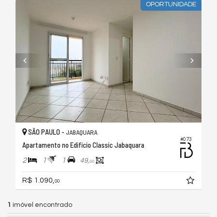
OPORTUNIDADE
SÃO PAULO -
JABAQUARA
#073
Apartamento no Edifício Classic Jabaquara
2
1
1
49,
00
R$ 1.090,
00
1
imóvel encontrado