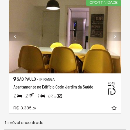
OPORTINIDADE
SÃO PAULO -
IPIRANGA
#045
Apartamento no Edifício Code Jardim da Saúde
2
2
1
67,
00
R$ 3.385,
00
1
imóvel encontrado