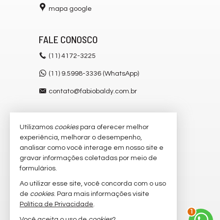
mapa google
FALE CONOSCO
(11)
4172-3225
(11) 9.5998-3336 (WhatsApp)
contato@fabiobaldy.com.br
Utilizamos
cookies
para oferecer melhor
VEJA MAIS
experiência, melhorar o desempenho,
receba nosso newsletter
analisar como você interage em nosso site e
gravar informações coletadas por meio de
cadastre seu imóvel
formulários.
imóveis favoritos
Ao utilizar esse site, você concorda com o uso
de
cookies
. Para mais informações visite
mapa de imóveis
Política de Privacidade
.
1
Você aceita o uso de
cookies
?