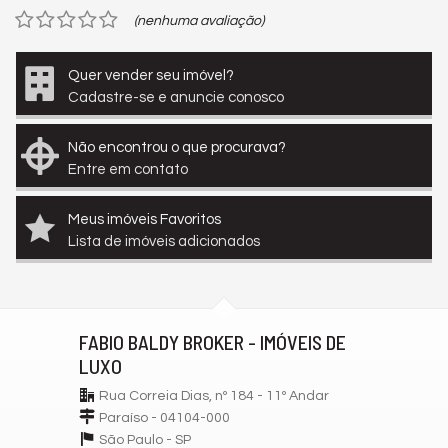
(nenhuma avaliação)
Quer vender seu imóvel?
Cadastre-se e anuncie conosco
Não encontrou o que procurava?
Entre em contato
Meus imóveis Favoritos
Lista de imóveis adicionados
FABIO BALDY BROKER - IMÓVEIS DE
LUXO
Rua Correia Dias, nº 184 - 11º Andar
Paraíso - 04104-000
São Paulo -
SP