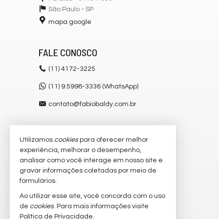
São Paulo -
SP
mapa google
FALE CONOSCO
(11)
4172-3225
(11) 9.5998-3336 (WhatsApp)
contato@fabiobaldy.com.br
Utilizamos
cookies
para oferecer melhor
VEJA MAIS
experiência, melhorar o desempenho,
receba nosso newsletter
analisar como você interage em nosso site e
gravar informações coletadas por meio de
cadastre seu imóvel
formulários.
imóveis favoritos
Ao utilizar esse site, você concorda com o uso
de
cookies
. Para mais informações visite
mapa de imóveis
Política de Privacidade
.