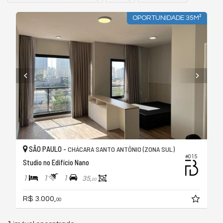
OPORTUNIDADE 35M²
SÃO PAULO -
CHÁCARA SANTO ANTÔNIO (ZONA SUL)
#015
Studio no Edifício Nano
1
1
1
35,
00
R$ 3.000,
00