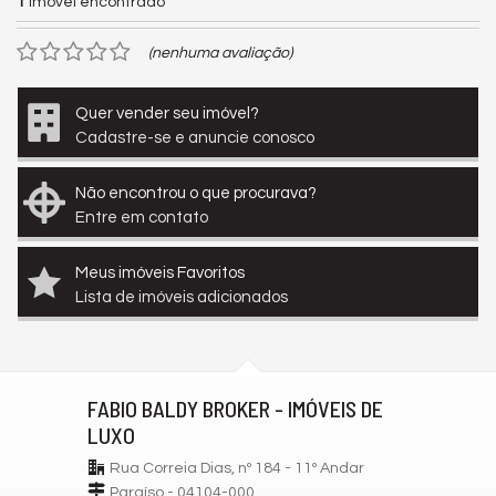
1
imóvel encontrado
(nenhuma avaliação)
Quer vender seu imóvel?
Cadastre-se e anuncie conosco
Não encontrou o que procurava?
Entre em contato
Meus imóveis Favoritos
Lista de imóveis adicionados
FABIO BALDY BROKER - IMÓVEIS DE
LUXO
Rua Correia Dias, nº 184 - 11º Andar
Paraíso - 04104-000